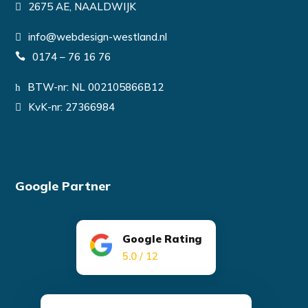
2675 AE, NAALDWIJK
info@webdesign-westland.nl
0174 – 76 16 76
BTW-nr: NL 002105866B12
KvK-nr: 27366984
Google Partner
Google Rating
5.0 / 12