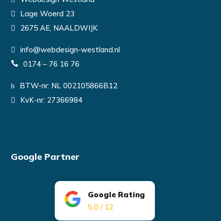
Lage Woerd 23
2675 AE, NAALDWIJK
info@webdesign-westland.nl
0174 – 76 16 76
BTW-nr: NL 002105866B12
KvK-nr: 27366984
Google Partner
Google Rating
5.0 / 12