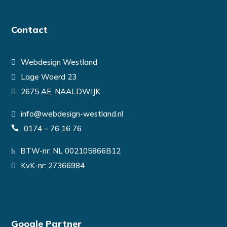
Contact
Webdesign Westland
Lage Woerd 23
2675 AE, NAALDWIJK
info@webdesign-westland.nl
0174 – 76 16 76
BTW-nr: NL 002105866B12
KvK-nr: 27366984
Google Partner