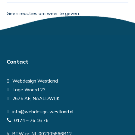
Geen reacties om weer te geven.
Contact
Webdesign Westland
Lage Woerd 23
2675 AE, NAALDWIJK
info@webdesign-westland.nl
0174 – 76 16 76
BTW-nr: NL 002105866B12